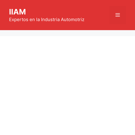
Saltar
IIAM
al
Menú
contenido
Expertos en la Industria Automotriz