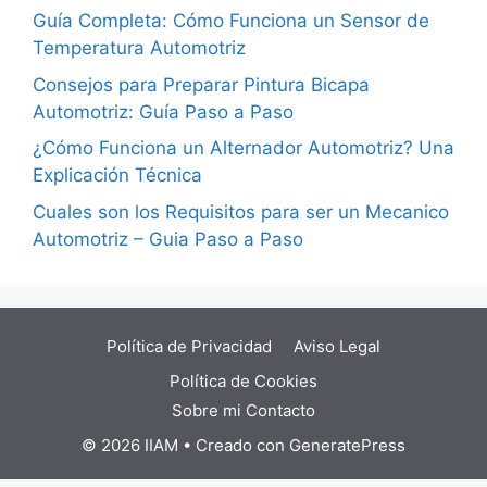
Guía Completa: Cómo Funciona un Sensor de
Temperatura Automotriz
Consejos para Preparar Pintura Bicapa
Automotriz: Guía Paso a Paso
¿Cómo Funciona un Alternador Automotriz? Una
Explicación Técnica
Cuales son los Requisitos para ser un Mecanico
Automotriz – Guia Paso a Paso
Política de Privacidad
Aviso Legal
Política de Cookies
Sobre mi
Contacto
© 2026 IIAM
• Creado con
GeneratePress