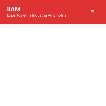
Saltar
IIAM
al
Menú
contenido
Expertos en la Industria Automotriz