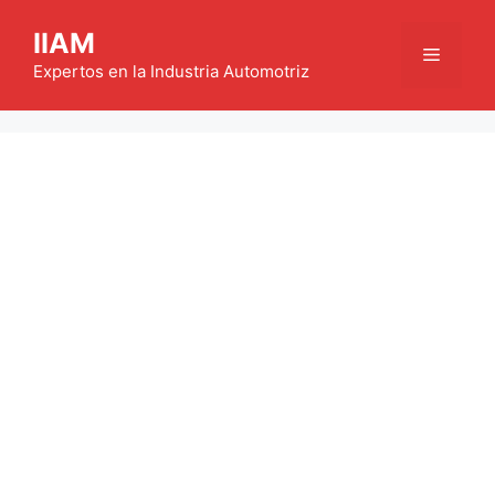
Saltar
IIAM
al
Menú
contenido
Expertos en la Industria Automotriz