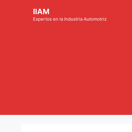
Saltar
IIAM
al
contenido
Expertos en la Industria Automotriz